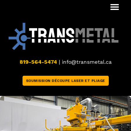
819-564-5474
|
info@transmetal.ca
SOUMISSION DÉCOUPE LASER ET PLIAGE